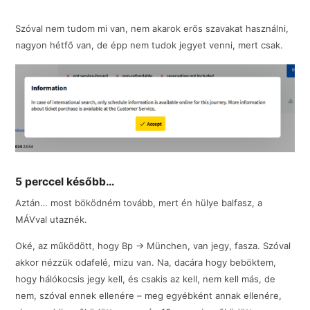
Szóval nem tudom mi van, nem akarok erős szavakat használni,
nagyon hétfő van, de épp nem tudok jegyet venni, mert csak.
5 perccel később…
Aztán… most böködném tovább, mert én hülye balfasz, a
MÁVval utaznék.
Oké, az működött, hogy Bp -> München, van jegy, fasza. Szóval
akkor nézzük odafelé, mizu van. Na, dacára hogy beböktem,
hogy hálókocsis jegy kell, és csakis az kell, nem kell más, de
nem, szóval ennek ellenére – meg egyébként annak ellenére,