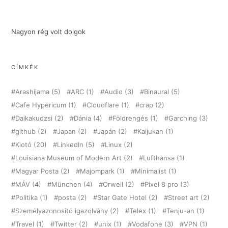
Nagyon rég volt dolgok
CÍMKÉK
Arashijama
(5)
ARC
(1)
Audio
(3)
Binaural
(5)
Cafe Hypericum
(1)
Cloudflare
(1)
crap
(2)
Daikakudzsi
(2)
Dánia
(4)
Földrengés
(1)
Garching
(3)
github
(2)
Japan
(2)
Japán
(2)
Kaijukan
(1)
Kiotó
(20)
LinkedIn
(5)
Linux
(2)
Louisiana Museum of Modern Art
(2)
Lufthansa
(1)
Magyar Posta
(2)
Majompark
(1)
Minimalist
(1)
MÁV
(4)
München
(4)
Orwell
(2)
Pixel 8 pro
(3)
Politika
(1)
posta
(2)
Star Gate Hotel
(2)
Street art
(2)
Személyazonosító igazolvány
(2)
Telex
(1)
Tenju-an
(1)
Travel
(1)
Twitter
(2)
unix
(1)
Vodafone
(3)
VPN
(1)