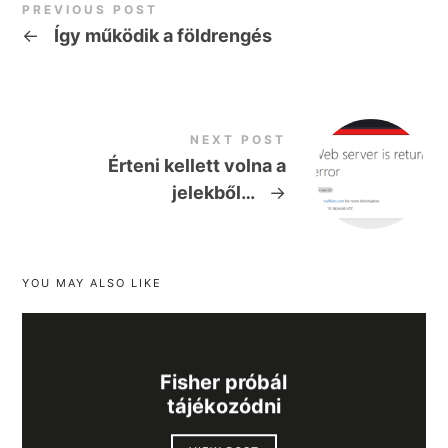
PREVIOUS POST
←
Így működik a földrengés
NEXT POST
Érteni kellett volna a
jelekből…
→
YOU MAY ALSO LIKE
Fisher próbál
tájékozódni