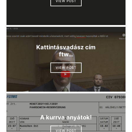
VIEW POST
Kattintásvadász cím
ftw…
VIEW POST
A kurrva anyátok!
VIEW POST