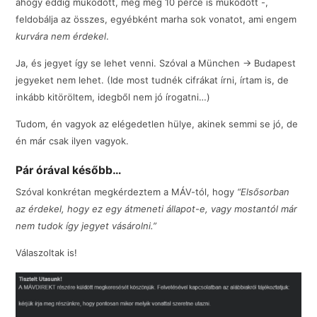
ahogy eddig működött, meg még 10 perce is működött -,
feldobálja az összes, egyébként marha sok vonatot, ami engem
kurvára nem érdekel
.
Ja, és jegyet így se lehet venni. Szóval a München -> Budapest
jegyeket nem lehet. (Ide most tudnék cifrákat írni, írtam is, de
inkább kitöröltem, idegből nem jó írogatni…)
Tudom, én vagyok az elégedetlen hülye, akinek semmi se jó, de
én már csak ilyen vagyok.
Pár órával később…
Szóval konkrétan megkérdeztem a MÁV-tól, hogy
“Elsősorban
az érdekel, hogy ez egy átmeneti állapot-e, vagy mostantól már
nem tudok így jegyet vásárolni.”
Válaszoltak is!