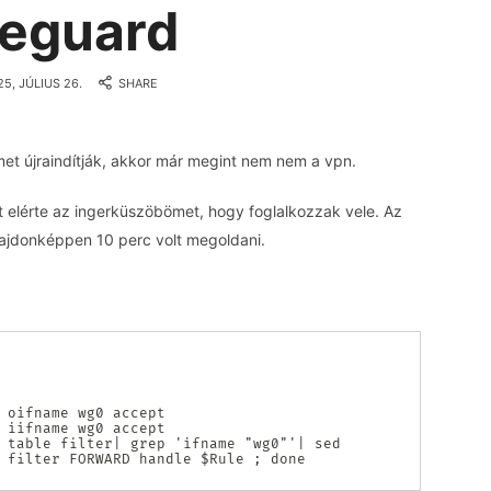
eguard
Blog
Blog v4
5, JÚLIUS 26.
SHARE
v4
Tiny grass is dreaming
et újraindítják, akkor már megint nem nem a vpn.
 elérte az ingerküszöbömet, hogy foglalkozzak vele. Az
lajdonképpen 10 perc volt megoldani.
 oifname wg0 accept

 iifname wg0 accept

 table filter| grep 'ifname "wg0"'| sed 
 filter FORWARD handle $Rule ; done
