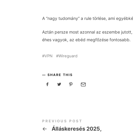
A “nagy tudomány” a rule törlése, ami egyébké
Aztán persze most azonnal az eszembe jutott, 
éhes vagyok, az ebéd megfőzése fontosabb.
VPN
Wireguard
SHARE THIS
PREVIOUS POST
←
Álláskeresés 2025,