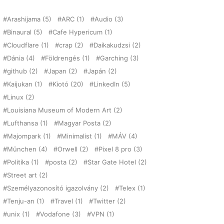
Arashijama
(5)
ARC
(1)
Audio
(3)
Binaural
(5)
Cafe Hypericum
(1)
Cloudflare
(1)
crap
(2)
Daikakudzsi
(2)
Dánia
(4)
Földrengés
(1)
Garching
(3)
github
(2)
Japan
(2)
Japán
(2)
Kaijukan
(1)
Kiotó
(20)
LinkedIn
(5)
Linux
(2)
Louisiana Museum of Modern Art
(2)
Lufthansa
(1)
Magyar Posta
(2)
Majompark
(1)
Minimalist
(1)
MÁV
(4)
München
(4)
Orwell
(2)
Pixel 8 pro
(3)
Politika
(1)
posta
(2)
Star Gate Hotel
(2)
Street art
(2)
Személyazonosító igazolvány
(2)
Telex
(1)
Tenju-an
(1)
Travel
(1)
Twitter
(2)
unix
(1)
Vodafone
(3)
VPN
(1)