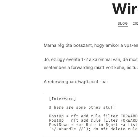
Wir
BLOG
202
Marha rég óta bosszant, hogy amikor a vps-em
Jó, ez úgy évente 1-2 alkalommal van, de most
esetemben a forwarding miatt volt kehe, és tu
A /etc/wireguard/wg0.conf -ba:
[Interface]

# here are some other stuff

PostUp = nft add rule filter FORWARD
PostUp = nft add rule filter FORWARD
PostDown = for Rule in $(nft -a list
's/.*handle //'); do nft delete rule