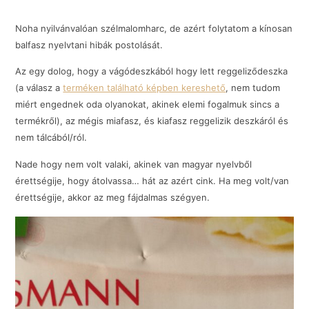
Noha nyilvánvalóan szélmalomharc, de azért folytatom a kínosan
balfasz nyelvtani hibák postolását.
Az egy dolog, hogy a vágódeszkából hogy lett reggeliződeszka
(a válasz a
terméken található képben kereshető
, nem tudom
miért engednek oda olyanokat, akinek elemi fogalmuk sincs a
termékről), az mégis miafasz, és kiafasz reggelizik deszkáról és
nem tálcából/ról.
Nade hogy nem volt valaki, akinek van magyar nyelvből
érettségije, hogy átolvassa… hát az azért cink. Ha meg volt/van
érettségije, akkor az meg fájdalmas szégyen.