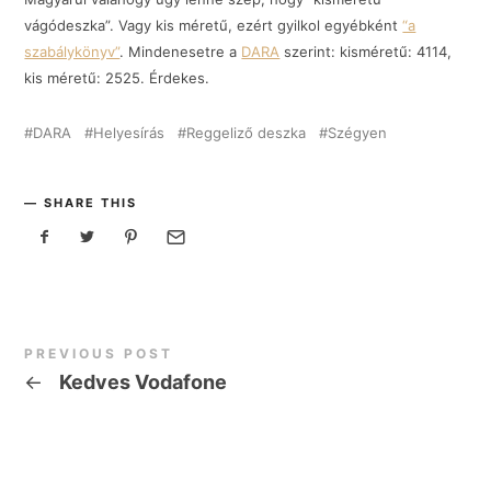
vágódeszka”. Vagy kis méretű, ezért gyilkol egyébként
“a
szabálykönyv”
. Mindenesetre a
DARA
szerint: kisméretű: 4114,
kis méretű: 2525. Érdekes.
DARA
Helyesírás
Reggeliző deszka
Szégyen
SHARE THIS
PREVIOUS POST
←
Kedves Vodafone