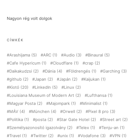
Nagyon rég volt dolgok
CÍMKÉK
Arashijama
(5)
ARC
(1)
Audio
(3)
Binaural
(5)
Cafe Hypericum
(1)
Cloudflare
(1)
crap
(2)
Daikakudzsi
(2)
Dánia
(4)
Földrengés
(1)
Garching
(3)
github
(2)
Japan
(2)
Japán
(2)
Kaijukan
(1)
Kiotó
(20)
LinkedIn
(5)
Linux
(2)
Louisiana Museum of Modern Art
(2)
Lufthansa
(1)
Magyar Posta
(2)
Majompark
(1)
Minimalist
(1)
MÁV
(4)
München
(4)
Orwell
(2)
Pixel 8 pro
(3)
Politika
(1)
posta
(2)
Star Gate Hotel
(2)
Street art
(2)
Személyazonosító igazolvány
(2)
Telex
(1)
Tenju-an
(1)
Travel
(1)
Twitter
(2)
unix
(1)
Vodafone
(3)
VPN
(1)